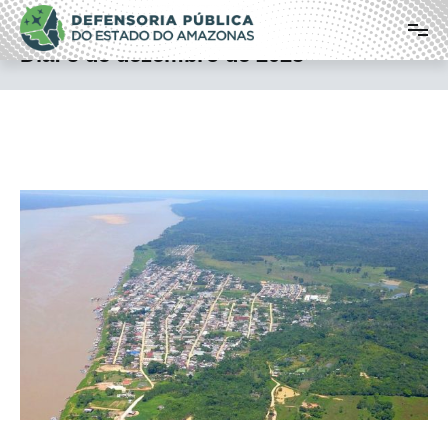
Pular
Defensoria Pública do Estado do
para
o
Amazonas
Dia:
5 de dezembro de 2025
conteúdo