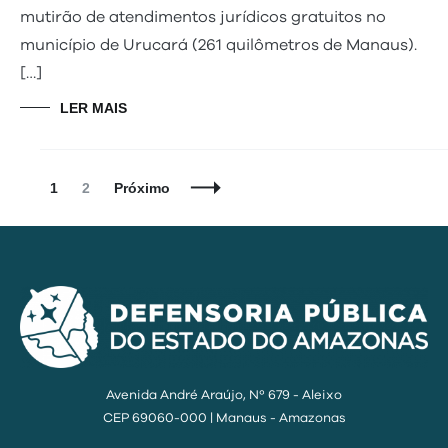
mutirão de atendimentos jurídicos gratuitos no
município de Urucará (261 quilômetros de Manaus).
[…]
LER MAIS
Navegação
Página
Página
1
2
Próximo
de
Posts
Avenida André Araújo, Nº 679 - Aleixo
CEP 69060-000 | Manaus - Amazonas