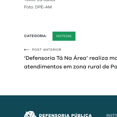
Foto: DPE-AM
CATEGORIA:
NOTÍCIAS
POST ANTERIOR
Navegação
‘Defensoria Tá Na Área’ realiza m
de
atendimentos em zona rural de Pa
Post
INST