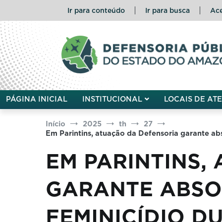
Pular
Ir para conteúdo
Ir para busca
Ace
para
o
conteúdo
Defensoria Pública do Esta
PÁGINA INICIAL
INSTITUCIONAL
LOCAIS DE AT
Início
2025
th
27
Em Parintins, atuação da Defensoria garante abs
EM PARINTINS,
GARANTE ABSOL
FEMINICÍDIO D