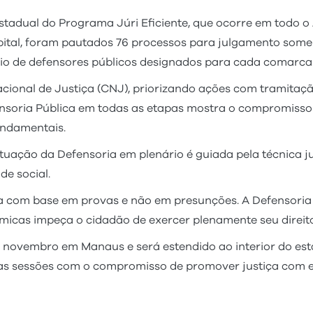
tadual do Programa Júri Eficiente, que ocorre em todo o
apital, foram pautados 76 processos para julgamento som
oio de defensores públicos designados para cada comarca
Nacional de Justiça (CNJ), priorizando ações com tramitaç
nsoria Pública em todas as etapas mostra o compromisso 
fundamentais.
tuação da Defensoria em plenário é guiada pela técnica ju
de social.
eita com base em provas e não em presunções. A Defensori
ômicas impeça o cidadão de exercer plenamente seu direito
de novembro em Manaus e será estendido ao interior do est
s sessões com o compromisso de promover justiça com equ