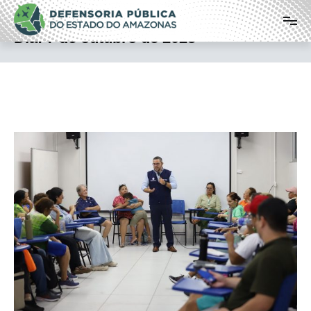
Pular
Defensoria Pública do Estado do
para
o
Amazonas
Dia:
7 de outubro de 2025
conteúdo