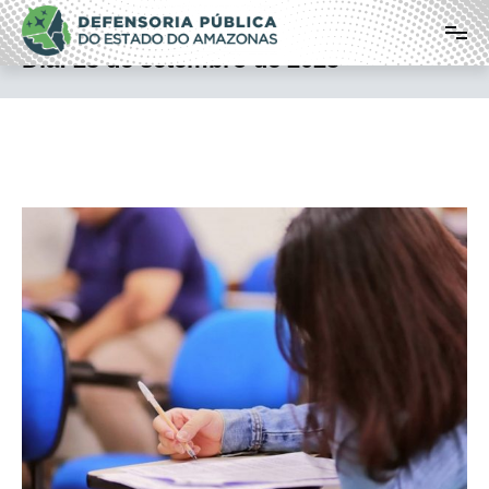
Pular
Defensoria Pública do Estado do
para
o
Amazonas
Dia:
23 de setembro de 2025
conteúdo