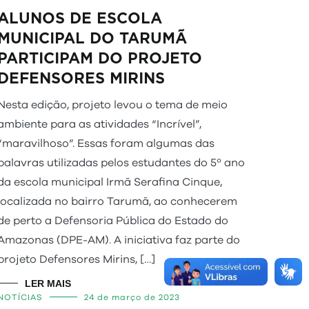
ALUNOS DE ESCOLA
MUNICIPAL DO TARUMÃ
PARTICIPAM DO PROJETO
DEFENSORES MIRINS
Nesta edição, projeto levou o tema de meio
ambiente para as atividades “Incrível”,
“maravilhoso”. Essas foram algumas das
palavras utilizadas pelos estudantes do 5º ano
da escola municipal Irmã Serafina Cinque,
localizada no bairro Tarumã, ao conhecerem
de perto a Defensoria Pública do Estado do
Amazonas (DPE-AM). A iniciativa faz parte do
projeto Defensores Mirins, […]
LER MAIS
NOTÍCIAS
24 de março de 2023