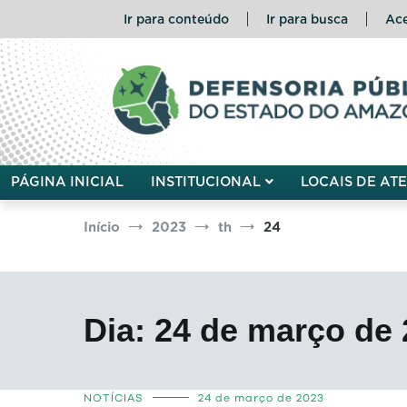
Pular
Ir para conteúdo
Ir para busca
Ace
para
o
conteúdo
Defensoria Pública do Esta
PÁGINA INICIAL
INSTITUCIONAL
LOCAIS DE AT
Início
2023
th
24
Dia:
24 de março de 
NOTÍCIAS
24 de março de 2023