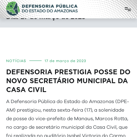
Pular
Defensoria Pública do Estado do
para
o
Amazonas
Dia:
17 de março de 2023
conteúdo
NOTÍCIAS
17 de março de 2023
DEFENSORIA PRESTIGIA POSSE DO
NOVO SECRETÁRIO MUNICIPAL DA
CASA CIVIL
A Defensoria Pública do Estado do Amazonas (DPE-
AM) prestigiou, nesta sexta-feira (17), a solenidade
de posse do vice-prefeito de Manaus, Marcos Rotta,
no cargo de secretário municipal da Casa Civil, que
foi realizada no auditório Isabel Victoria do Carmo