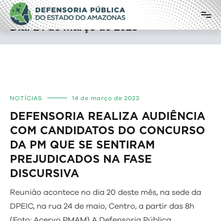
Pular
Defensoria Pública do Estado do
para
o
Amazonas
Dia:
14 de março de 2023
conteúdo
NOTÍCIAS
14 de março de 2023
DEFENSORIA REALIZA AUDIÊNCIA
COM CANDIDATOS DO CONCURSO
DA PM QUE SE SENTIRAM
PREJUDICADOS NA FASE
DISCURSIVA
Reunião acontece no dia 20 deste mês, na sede da
DPEIC, na rua 24 de maio, Centro, a partir das 8h
(Foto: Acervo PMAM) A Defensoria Pública