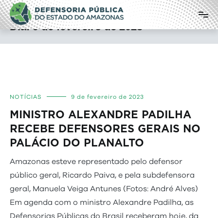
Pular
Defensoria Pública do Estado do
para
o
Amazonas
Dia:
9 de fevereiro de 2023
conteúdo
NOTÍCIAS
9 de fevereiro de 2023
MINISTRO ALEXANDRE PADILHA
RECEBE DEFENSORES GERAIS NO
PALÁCIO DO PLANALTO
Amazonas esteve representado pelo defensor
público geral, Ricardo Paiva, e pela subdefensora
geral, Manuela Veiga Antunes (Fotos: André Alves)
Em agenda com o ministro Alexandre Padilha, as
Defensorias Públicas do Brasil receberam hoje, da