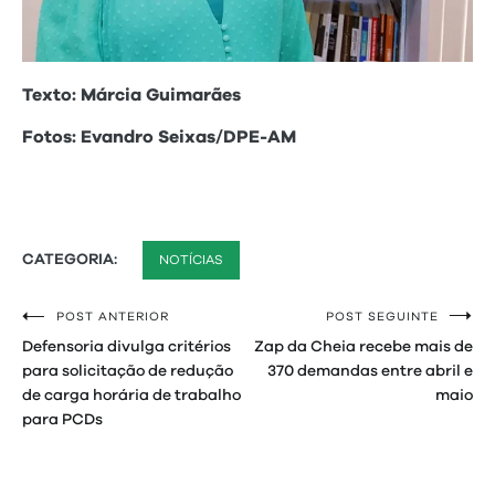
Texto: Márcia Guimarães
Fotos: Evandro Seixas/DPE-AM
CATEGORIA:
NOTÍCIAS
POST ANTERIOR
POST SEGUINTE
Navegação
Defensoria divulga critérios
Zap da Cheia recebe mais de
de
para solicitação de redução
370 demandas entre abril e
de carga horária de trabalho
maio
Post
para PCDs