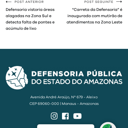
POST ANTERIOR
POST SEGUINTE
Navegação
Defensoria vistoria áreas
“Carreta da Defensoria” é
de
alagadas na Zona Sul e
inaugurada com mutirão de
detecta falta de pontes e
atendimentos na Zona Leste
Post
acúmulo de lixo
Avenida André Araújo, Nº 679 - Aleixo
CEP 69060-000 | Manaus - Amazonas
Instagram
Facebook
YouTube