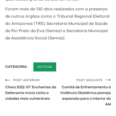
Foram mais de 130 atos realizados com a presença
de outros órgãos como o Tribunal Regional Eleitoral
do Amazonas (TRE), Secretaria Municipal de Saúde
de Rio Preto da Eva (Semsa) e Secretaria Municipal
de Assistência Social (Semas).
CATEGORIA:
NOTÍCIAS
POST ANTERIOR
POST SEGUINTE
Navegação
Cheia 2022: GT Enchentes da
Comitê de Enfrentamento à
de
Defensoria inicia visita a
Violência Obstétrica planeja
cidades mais vulneráveis
expansão para o interior do
Post
AM