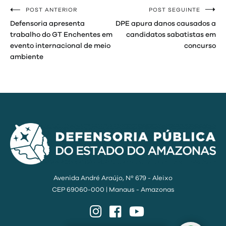
POST ANTERIOR
POST SEGUINTE
Navegação
Defensoria apresenta
DPE apura danos causados a
de
trabalho do GT Enchentes em
candidatos sabatistas em
evento internacional de meio
concurso
Post
ambiente
Avenida André Araújo, Nº 679 - Aleixo
CEP 69060-000 | Manaus - Amazonas
Instagram
Facebook
YouTube