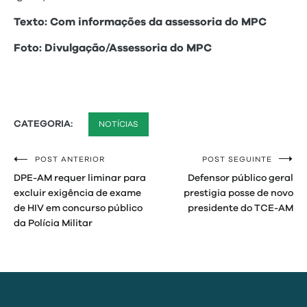
Texto: Com informações da assessoria do MPC
Foto: Divulgação/Assessoria do MPC
CATEGORIA:
NOTÍCIAS
POST ANTERIOR
POST SEGUINTE
Navegação
DPE-AM requer liminar para
Defensor público geral
de
excluir exigência de exame
prestigia posse de novo
de HIV em concurso público
presidente do TCE-AM
Post
da Polícia Militar