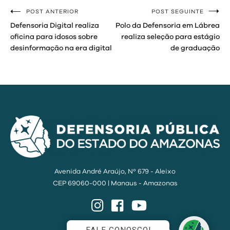
POST ANTERIOR
POST SEGUINTE
Navegação
Defensoria Digital realiza
Polo da Defensoria em Lábrea
de
oficina para idosos sobre
realiza seleção para estágio
desinformação na era digital
de graduação
Post
Avenida André Araújo, Nº 679 - Aleixo
CEP 69060-000 | Manaus - Amazonas
Instagram
Facebook
YouTube