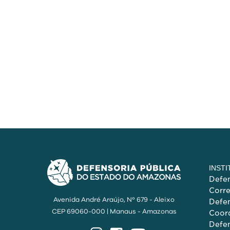
INST
Defen
Corr
Avenida André Araújo, Nº 679 - Aleixo
Defen
CEP 69060-000 | Manaus - Amazonas
Coord
Defen
Instagram
Facebook
YouTube