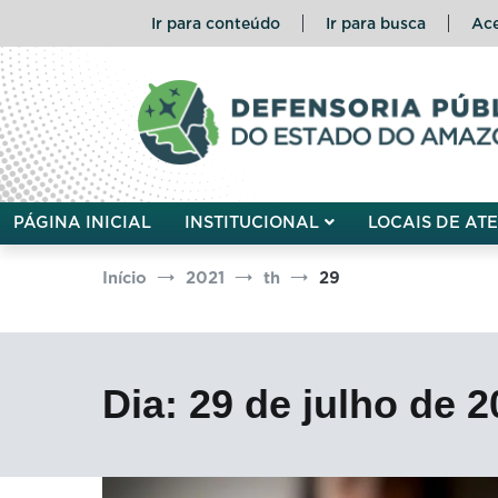
Pular
Ir para conteúdo
Ir para busca
Ace
para
o
conteúdo
Defensoria Pública do Esta
PÁGINA INICIAL
INSTITUCIONAL
LOCAIS DE AT
Início
2021
th
29
Dia:
29 de julho de 2