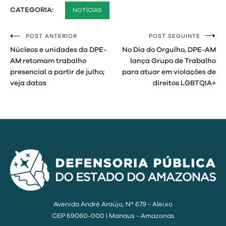
CATEGORIA:
NOTÍCIAS
POST ANTERIOR
POST SEGUINTE
Navegação
Núcleos e unidades da DPE-
No Dia do Orgulho, DPE-AM
de
AM retomam trabalho
lança Grupo de Trabalho
presencial a partir de julho;
para atuar em violações de
Post
veja datas
direitos LGBTQIA+
Avenida André Araújo, Nº 679 - Aleixo
CEP 69060-000 | Manaus - Amazonas