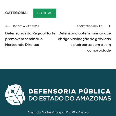
CATEGORIA:
NOTÍCIAS
POST ANTERIOR
POST SEGUINTE
Navegação
Defensorias da Região Norte
Defensoria obtém liminar que
de
promovem seminário
obriga vacinação de grávidas
Norteando Direitos
e puérperas com e sem
Post
comorbidade
Avenida André Araújo, Nº 679 - Aleixo