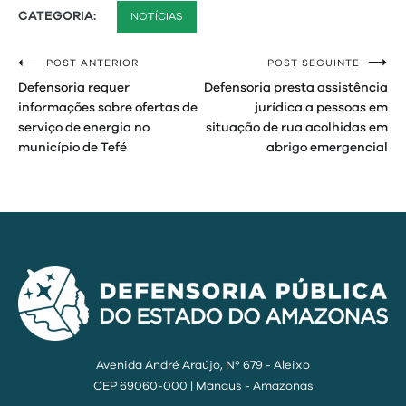
CATEGORIA:
NOTÍCIAS
POST ANTERIOR
POST SEGUINTE
Navegação
Defensoria requer
Defensoria presta assistência
de
informações sobre ofertas de
jurídica a pessoas em
serviço de energia no
situação de rua acolhidas em
Post
município de Tefé
abrigo emergencial
Avenida André Araújo, Nº 679 - Aleixo
CEP 69060-000 | Manaus - Amazonas