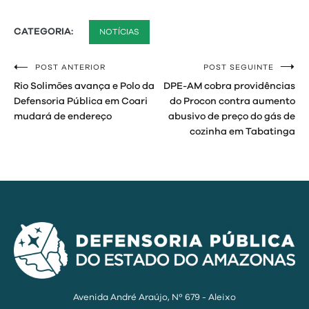
CATEGORIA:
NOTÍCIAS
POST ANTERIOR
POST SEGUINTE
Navegação
Rio Solimões avança e Polo da
DPE-AM cobra providências
de
Defensoria Pública em Coari
do Procon contra aumento
mudará de endereço
abusivo de preço do gás de
Post
cozinha em Tabatinga
Avenida André Araújo, Nº 679 - Aleixo