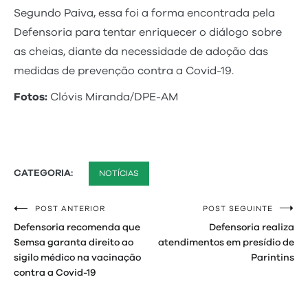
Segundo Paiva, essa foi a forma encontrada pela
Defensoria para tentar enriquecer o diálogo sobre
as cheias, diante da necessidade de adoção das
medidas de prevenção contra a Covid-19.
Fotos:
Clóvis Miranda/DPE-AM
CATEGORIA:
NOTÍCIAS
POST ANTERIOR
POST SEGUINTE
Navegação
Defensoria recomenda que
Defensoria realiza
de
Semsa garanta direito ao
atendimentos em presídio de
sigilo médico na vacinação
Parintins
Post
contra a Covid-19