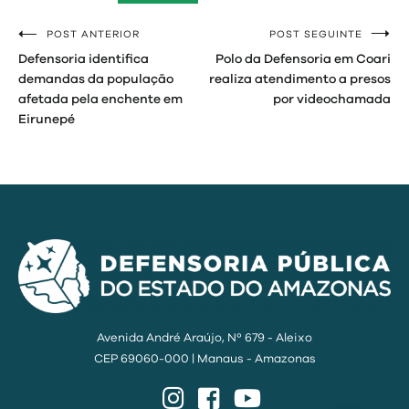
POST ANTERIOR
POST SEGUINTE
Navegação
Defensoria identifica
Polo da Defensoria em Coari
de
demandas da população
realiza atendimento a presos
afetada pela enchente em
por videochamada
Post
Eirunepé
Avenida André Araújo, Nº 679 - Aleixo
CEP 69060-000 | Manaus - Amazonas
Instagram
Facebook
YouTube