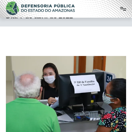
Pular
Defensoria Pública do Estado do
para
o
Amazonas
Dia:
7 de abril de 2021
conteúdo