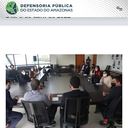
Pular
Defensoria Pública do Estado do
para
o
Amazonas
Dia:
5 de abril de 2021
conteúdo