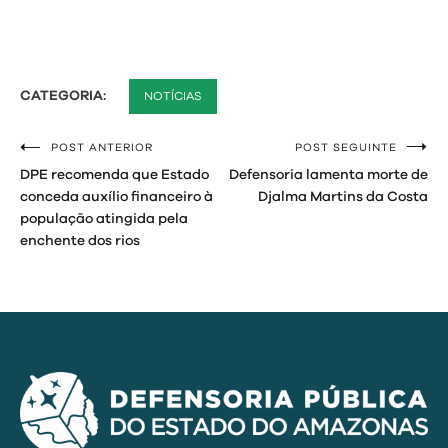
CATEGORIA:
NOTÍCIAS
POST ANTERIOR
POST SEGUINTE
Navegação
DPE recomenda que Estado
Defensoria lamenta morte de
de
conceda auxílio financeiro à
Djalma Martins da Costa
população atingida pela
Post
enchente dos rios