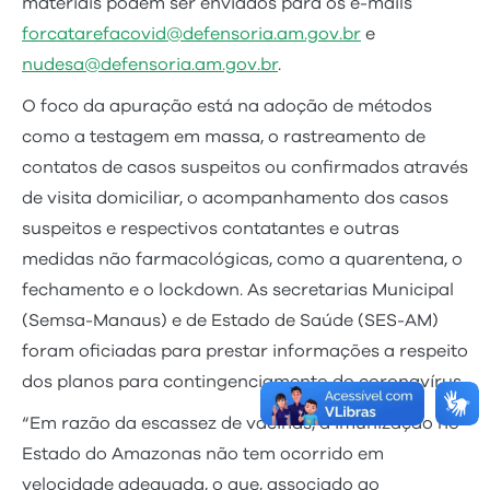
materiais podem ser enviados para os e-mails
forcatarefacovid@defensoria.am.gov.br
e
nudesa@defensoria.am.gov.br
.
O foco da apuração está na adoção de métodos
como a testagem em massa, o rastreamento de
contatos de casos suspeitos ou confirmados através
de visita domiciliar, o acompanhamento dos casos
suspeitos e respectivos contatantes e outras
medidas não farmacológicas, como a quarentena, o
fechamento e o lockdown. As secretarias Municipal
(Semsa-Manaus) e de Estado de Saúde (SES-AM)
foram oficiadas para prestar informações a respeito
dos planos para contingenciamento do coronavírus.
“Em razão da escassez de vacinas, a imunização no
Estado do Amazonas não tem ocorrido em
velocidade adequada, o que, associado ao