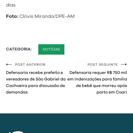
dias.
Foto:
Clóvis Miranda/DPE-AM
CATEGORIA:
NOTÍCIAS
POST ANTERIOR
POST SEGUINTE
Navegação
Defensoria recebe prefeito e
Defensoria requer R$ 750 mil
de
vereadores de São Gabriel da
em indenizações para família
Cachoeira para discussão de
de bebê que morreu após
Post
demandas
parto em Coari