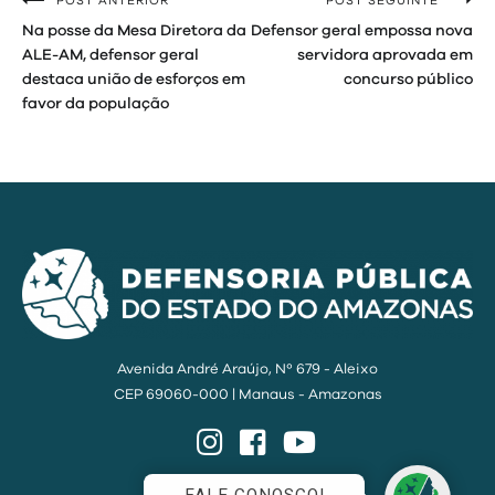
POST ANTERIOR
POST SEGUINTE
Navegação
Na posse da Mesa Diretora da
Defensor geral empossa nova
de
ALE-AM, defensor geral
servidora aprovada em
destaca união de esforços em
concurso público
Post
favor da população
Avenida André Araújo, Nº 679 - Aleixo
CEP 69060-000 | Manaus - Amazonas
Instagram
Facebook
YouTube