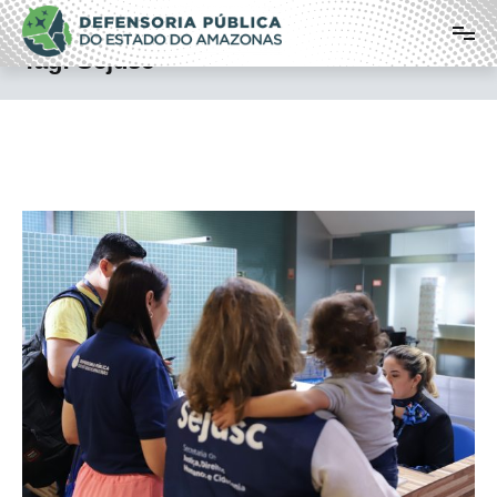
Pular
Defensoria Pública do Estado do
para
o
Amazonas
Tag:
Sejusc
conteúdo