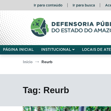
Pular
Ir para conteúdo
Ir para busca
Ace
para
o
conteúdo
Defensoria Pública do Esta
PÁGINA INICIAL
INSTITUCIONAL
LOCAIS DE AT
Início
Reurb
Tag:
Reurb