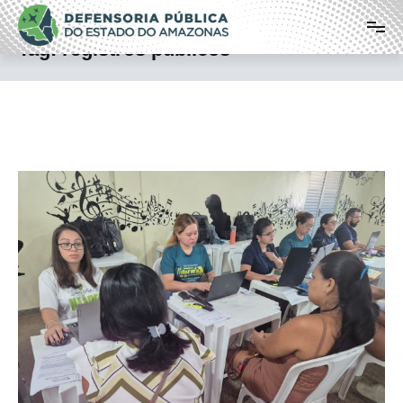
Pular
Defensoria Pública do Estado do
para
o
Amazonas
Tag:
registros públicos
conteúdo