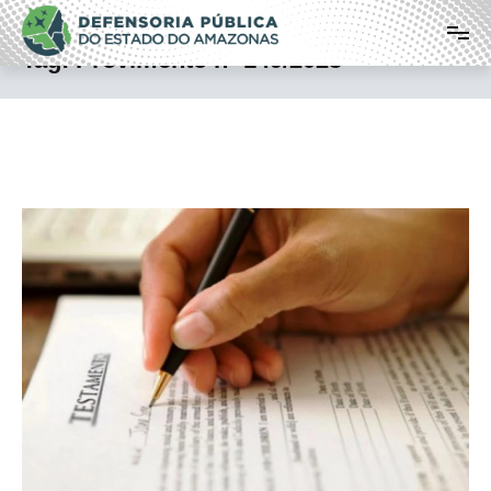
Pular
Defensoria Pública do Estado do
para
o
Amazonas
Tag:
Provimento nº 149/2023
conteúdo