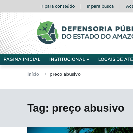
Pular
Ir para conteúdo
Ir para busca
Ace
para
o
conteúdo
Defensoria Pública do Esta
PÁGINA INICIAL
INSTITUCIONAL
LOCAIS DE AT
Início
preço abusivo
Tag:
preço abusivo