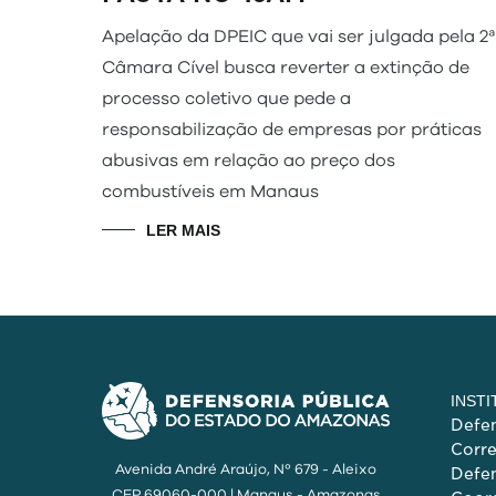
Apelação da DPEIC que vai ser julgada pela 2ª
Câmara Cível busca reverter a extinção de
processo coletivo que pede a
responsabilização de empresas por práticas
abusivas em relação ao preço dos
combustíveis em Manaus
LER MAIS
INST
Defen
Corr
Avenida André Araújo, Nº 679 - Aleixo
Defen
CEP 69060-000 | Manaus - Amazonas