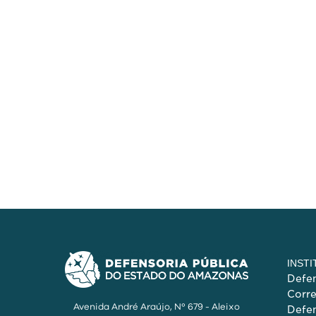
INST
Defen
Corr
Avenida André Araújo, Nº 679 - Aleixo
Defen