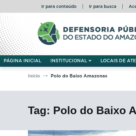
Pular
Ir para conteúdo
Ir para busca
Ace
para
o
conteúdo
Defensoria Pública do Esta
PÁGINA INICIAL
INSTITUCIONAL
LOCAIS DE AT
Início
Polo do Baixo Amazonas
Tag:
Polo do Baixo 