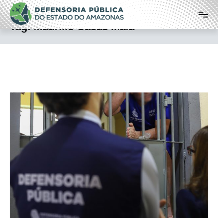
Pular
Defensoria Pública do Estado do
para
o
Amazonas
Tag:
Maurílio Casas Maia
conteúdo