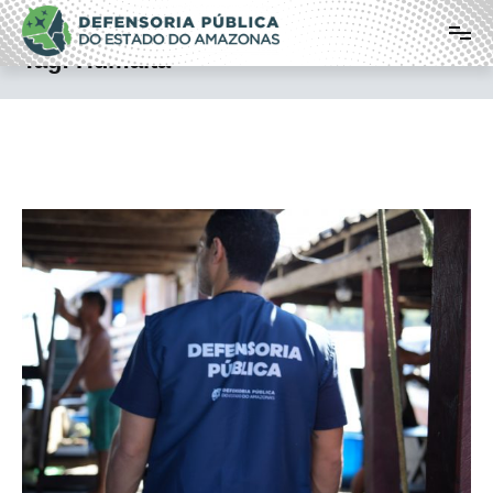
Pular
Defensoria Pública do Estado do
para
o
Amazonas
Tag:
Humaitá
conteúdo