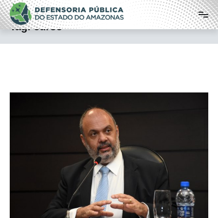
Pular
Defensoria Pública do Estado do
para
o
Amazonas
Tag:
curso
conteúdo