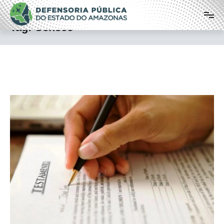
Pular
Defensoria Pública do Estado do
para
o
Amazonas
Tag:
Censec
conteúdo