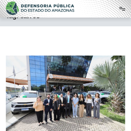
Pular
Defensoria Pública do Estado do
para
o
Amazonas
Tag:
carros
conteúdo