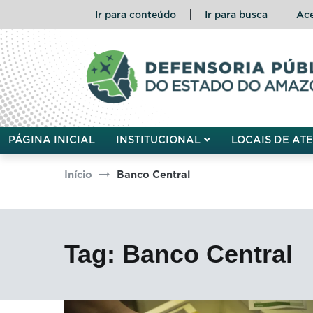
Pular
Ir para conteúdo
Ir para busca
Ace
para
o
conteúdo
Defensoria Pública do Esta
PÁGINA INICIAL
INSTITUCIONAL
LOCAIS DE AT
Início
Banco Central
Tag:
Banco Central