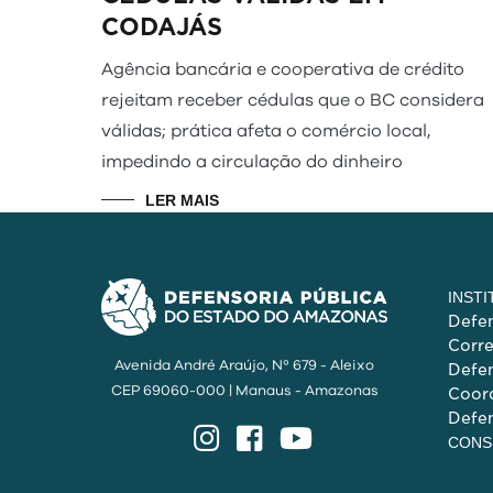
CODAJÁS
Agência bancária e cooperativa de crédito
rejeitam receber cédulas que o BC considera
válidas; prática afeta o comércio local,
impedindo a circulação do dinheiro
LER MAIS
INST
Defen
Corr
Avenida André Araújo, Nº 679 - Aleixo
Defen
CEP 69060-000 | Manaus - Amazonas
Coord
Defen
Instagram
Facebook
YouTube
CONS