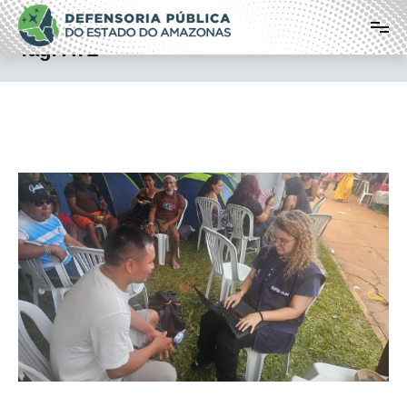
Pular
Defensoria Pública do Estado do
para
o
Amazonas
Tag:
ATL
conteúdo