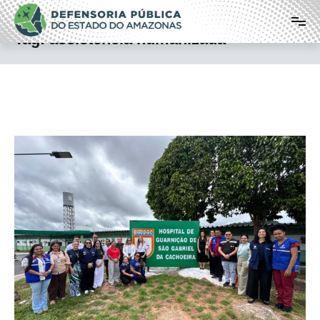
Pular
Defensoria Pública do Estado do
para
o
Amazonas
Tag:
assistência humanizada
conteúdo