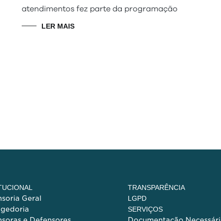
atendimentos fez parte da programação
LER MAIS
ITUCIONAL
TRANSPARÊNCIA
soria Geral
LGPD
egedoria
SERVIÇOS
soras e Defensores
Documentação Necessári