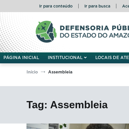
Pular
Ir para conteúdo
Ir para busca
Ace
para
o
conteúdo
Defensoria Pública do Esta
PÁGINA INICIAL
INSTITUCIONAL
LOCAIS DE AT
Início
Assembleia
Tag:
Assembleia