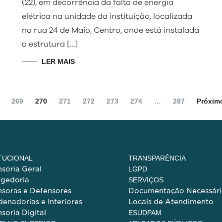
(22), em decorrência da falta de energia
elétrica na unidade da instituição, localizada
na rua 24 de Maio, Centro, onde está instalada
a estrutura […]
LER MAIS
ina
Página
Página
Página
Página
Página
Página
Página
269
270
271
272
273
274
…
287
Próxim
ITUCIONAL
TRANSPARÊNCIA
soria Geral
LGPD
egedoria
SERVIÇOS
soras e Defensores
Documentação Necessári
enadorias e Interiores
Locais de Atendimento
soria Digital
ESUDPAM