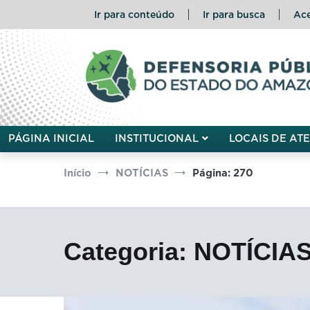
Pular
Ir para conteúdo
Ir para busca
Ace
para
o
conteúdo
Defensoria Pública do Esta
PÁGINA INICIAL
INSTITUCIONAL
LOCAIS DE AT
Início
NOTÍCIAS
Página: 270
Categoria:
NOTÍCIA