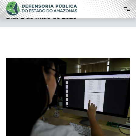
Pular
Defensoria Pública do Estado do
para
o
Amazonas
Dia:
1 de maio de 2026
conteúdo