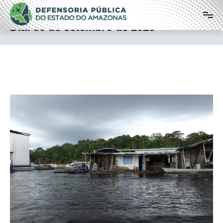
Pular
Defensoria Pública do Estado do
para
o
Amazonas
Dia:
30 de setembro de 2025
conteúdo