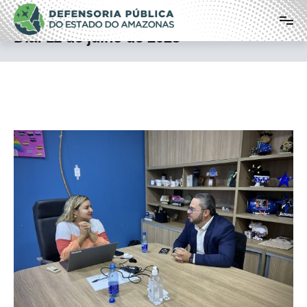
Pular
Defensoria Pública do Estado do
para
o
Amazonas
Dia:
11 de julho de 2025
conteúdo