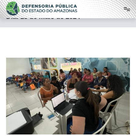
Pular
Defensoria Pública do Estado do
para
o
Amazonas
Dia:
15 de maio de 2024
conteúdo