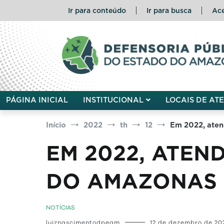
Pular
Ir para conteúdo
Ir para busca
Ace
para
o
conteúdo
Defensoria Pública do Esta
PÁGINA INICIAL
INSTITUCIONAL
LOCAIS DE AT
Início
2022
th
12
Em 2022, aten
EM 2022, ATEN
DO AMAZONAS 
NOTÍCIAS
luiznascimentodpeam
12 de dezembro de 20