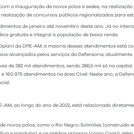
, com a inauguração de novos polos e sedes; na realizaçã
realização de concursos públicos regionalizados para est
imentos de janeiro até novembro deste ano. Já no interior
dica gratuita e integral à população de baixa renda.
Dplan) da DPE-AM, a maioria desses atendimentos está con
ios alcançados pelos serviços da Defensoria, atualmente.
is de 382 mil atendimentos, sendo 286,5 mil só na capital, 
e 160.975 atendimentos na área Cível. Neste ano, a Defens
cial.
AM, ao longo do ano de 2022, está relacionado diretamen
de novos polos, como o Rio Negro-Solimões (construído 
 Eva e Iranduba), e os prédios próprios (como Coari), alé