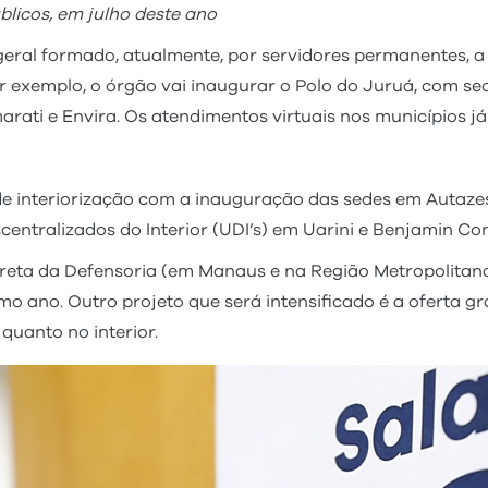
blicos, em julho deste ano
eral formado, atualmente, por servidores permanentes, a 
por exemplo, o órgão vai inaugurar o Polo do Juruá, com s
arati e Envira. Os atendimentos virtuais nos municípios já
de interiorização com a inauguração das sedes em Autazes
ntralizados do Interior (UDI’s) em Uarini e Benjamin Cons
rreta da Defensoria (em Manaus e na Região Metropolitana)
mo ano. Outro projeto que será intensificado é a oferta 
 quanto no interior.