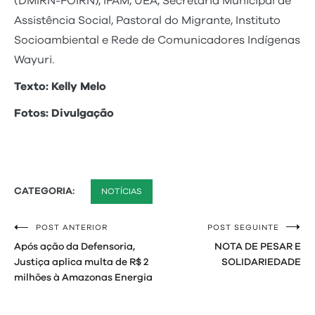
(DMIRN-FOIRN), IFAM, UEA, Secretaria Municipal de
Assistência Social, Pastoral do Migrante, Instituto
Socioambiental e Rede de Comunicadores Indígenas
Wayuri.
Texto: Kelly Melo
Fotos: Divulgação
CATEGORIA:
NOTÍCIAS
POST ANTERIOR
POST SEGUINTE
Navegação
Após ação da Defensoria,
NOTA DE PESAR E
de
Justiça aplica multa de R$ 2
SOLIDARIEDADE
milhões à Amazonas Energia
Post