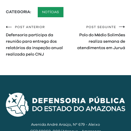
CATEGORIA:
NOTÍCIAS
POST ANTERIOR
POST SEGUINTE
Navegação
Defensoria participa da
Polo do Médio Solimões
de
reunião para entrega dos
realiza semana de
relatórios da inspeção anual
atendimentos em Juruá
Post
realizada pelo CNJ
Avenida André Araújo, Nº 679 - Aleixo