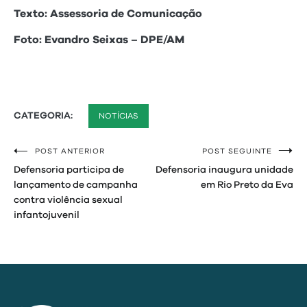
Texto: Assessoria de Comunicação
Foto: Evandro Seixas – DPE/AM
CATEGORIA:
NOTÍCIAS
POST ANTERIOR
POST SEGUINTE
Navegação
Defensoria participa de
Defensoria inaugura unidade
de
lançamento de campanha
em Rio Preto da Eva
contra violência sexual
Post
infantojuvenil